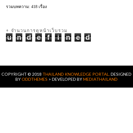
รวมบทความ:
418 เรื่อง
+ จำนวนการดูหน้าเว็บรวม
u
n
d
e
f
i
n
e
d
COPYRIGHT © 2018
THAILAND KNOWLEDGE PORTAL.
DESIGNED
BY
ODDTHEMES
> DEVELOPED BY
MEDIATHAILAND