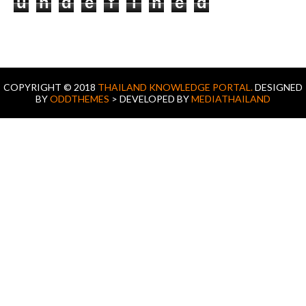
u
n
d
e
f
i
n
e
d
COPYRIGHT © 2018
THAILAND KNOWLEDGE PORTAL.
DESIGNED
BY
ODDTHEMES
> DEVELOPED BY
MEDIATHAILAND