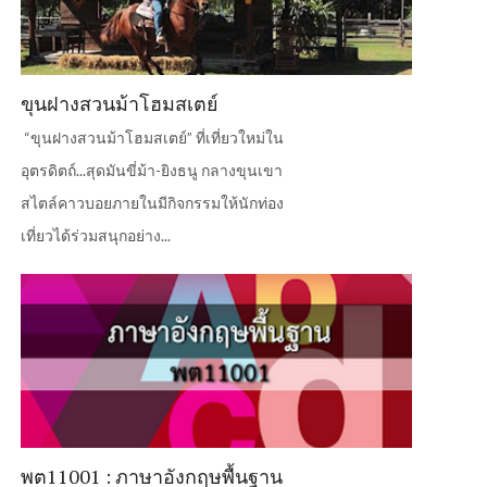
ขุนฝางสวนม้าโฮมสเตย์
“ขุนฝางสวนม้าโฮมสเตย์” ที่เที่ยวใหม่ใน
อุตรดิตถ์...สุดมันขี่ม้า-ยิงธนู กลางขุนเขา
สไตล์คาวบอยภายในมีกิจกรรมให้นักท่อง
เที่ยวได้ร่วมสนุกอย่าง...
พต11001 : ภาษาอังกฤษพื้นฐาน