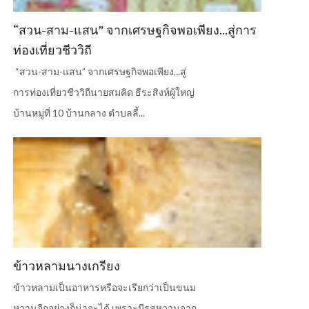
“สวน-สาม-แสน” จากเศรษฐกิจพอเพียง...สู่การ
ท่องเที่ยวชีววิถี
“สวน-สาม-แสน” จากเศรษฐกิจพอเพียง...สู่
การท่องเที่ยวชีววิถีนายสมคิด ธีระสิงห์ผู้ใหญ่
บ้านหมู่ที่ 10 บ้านกลาง ตำบลลี้...
ข้าวหลามนางเกรียง
ข้าวหลามเป็นอาหารหรือจะเรียกว่าเป็นขนม
หวานอีกอย่างก็น่าจะได้ เพราะมีรสหวานจาก