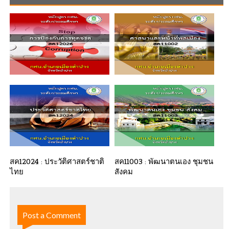
สค12026 : การป้องกันการทุต
สค11002 : ศาสนาและหน้าที่
จริต
พลเมือง
สค12024 : ประวัติศาสตร์ชาติ
สค11003 : พัฒนาตนเอง ชุมชน
ไทย
สังคม
Post a Comment