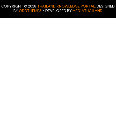
COPYRIGHT © 2018
THAILAND KNOWLEDGE PORTAL.
DESIGNED
BY
ODDTHEMES
> DEVELOPED BY
MEDIATHAILAND