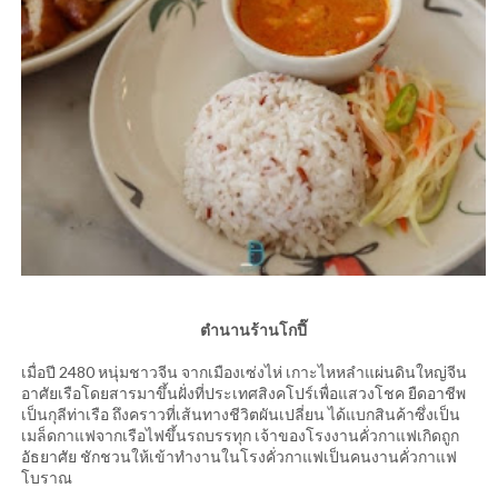
ตำนานร้านโกปี๊
เมื่อปี 2480 หนุ่มชาวจีน จากเมืองเซ่งไห่ เกาะไหหลำแผ่นดินใหญ่จีน
อาศัยเรือโดยสารมาขึ้นฝั่งที่ประเทศสิงคโปร์เพื่อแสวงโชค ยืดอาชีพ
เป็นกุลีท่าเรือ ถึงคราวที่เส้นทางชีวิตผันเปลี่ยน ได้แบกสินค้าซึ่งเป็น
เมล็ดกาแฟจากเรือไฟขึ้นรถบรรทุก เจ้าของโรงงานคั่วกาแฟเกิดถูก
อัธยาศัย ชักชวนให้เข้าทำงานในโรงคั่วกาแฟเป็นคนงานคั่วกาแฟ
โบราณ