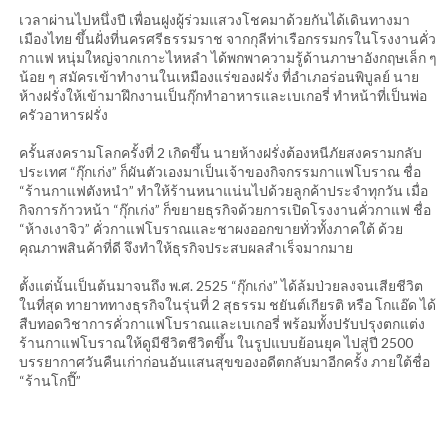
เวลาผ่านไปหนึ่งปี เพื่อนฝูงผู้ร่วมแสวงโชคมาด้วยกันได้เดินทางมา
เมืองไทย ขึ้นฝั่งที่นครศรีธรรมราช จากกุลีท่าเรือกรรมกรในโรงงานคั่ว
กาแฟ หนุ่มใหญ่จากเกาะไหหลำ ได้พกพาความรู้ด้านภาษาอังกฤษเล็ก ๆ
น้อย ๆ สมัครเข้าทำงานในเหมืองแร่ของฝรั่ง ที่อำเภอร่อนพิบูลย์ นาย
ห้างฝรั่งให้เข้ามาฝึกงานเป็นกุ๊กทำอาหารและเบเกอรี่ ทำหน้าที่เป็นพ่อ
ครัวอาหารฝรั่ง
ครั้นสงครามโลกครั้งที่ 2 เกิดขึ้น นายห้างฝรั่งต้องหนีภัยสงครามกลับ
ประเทศ “กุ๊กเก่ง” ก็ผันตัวเองมาเป็นเจ้าของกิจกรรมกาแฟโบราณ ชื่อ
“ร้านกาแฟตังหนำ” ทำให้ร้านหนาแน่นไปด้วยลูกค้าประจำทุกวัน เมื่อ
กิจการก้าวหน้า “กุ๊กเก่ง” ก็ขยายธุรกิจด้วยการเปิดโรงงานคั่วกาแฟ ชื่อ
“ห้างเงาจิว” คั่วกาแฟโบราณและชาผงออกขายทั่วทั้งภาคใต้ ด้วย
คุณภาพสินค้าที่ดี จึงทำให้ธุรกิจประสบผลสำเร็จมากมาย
ตั้งแต่นั้นเป็นต้นมาจนถึง พ.ศ. 2525 “กุ๊กเก่ง” ได้ล้มป่วยลงจนเสียชีวิต
ในที่สุด ทายาททางธุรกิจในรุ่นที่ 2 สุธรรม ชยันต์เกียรติ หรือ โกแอ๊ด ได้
สืบทอดวิชาการคั่วกาแฟโบราณและเบเกอรี่ พร้อมทั้งปรับปรุงตกแต่ง
ร้านกาแฟโบราณให้ดูมีชีวิตชีวิตขึ้น ในรูปแบบย้อนยุค ไปสู่ปี 2500
บรรยากาศวันคืนเก่าก่อนอันแสนสุขของอดีตกลับมาอีกครั้ง ภายใต้ชื่อ
“ร้านโกปี๊”