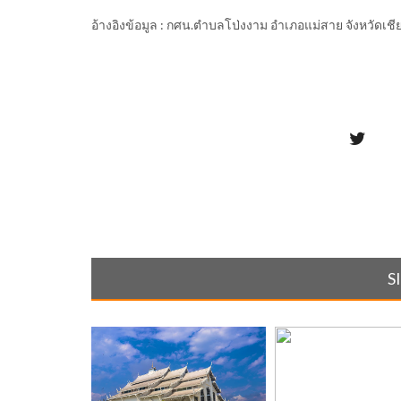
อ้างอิงข้อมูล : กศน.ตำบลโป่งงาม อำเภอแม่สาย จังหวัดเช
S