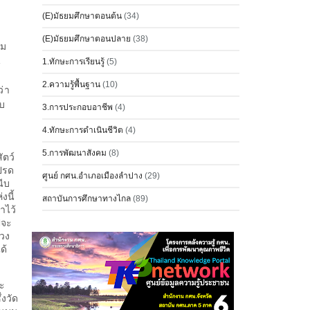
(E)มัธยมศึกษาตอนต้น
(34)
(E)มัธยมศึกษาตอนปลาย
(38)
ิม
น
1.ทักษะการเรียนรู้
(5)
2.ความรู้พื้นฐาน
(10)
ว่า
อบ
3.การประกอบอาชีพ
(4)
ด
4.ทักษะการดำเนินชีวิต
(4)
5.การพัฒนาสังคม
(8)
ัตว์
โปรด
ศูนย์ กศน.อำเภอเมืองลำปาง
(29)
นีบ
งนี้
สถาบันการศึกษาทางไกล
(89)
าไว้
ปจะ
ลวง
ด้
าะ
่งวัด