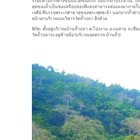
ระยะทางจากทางขึ้นบันไดขั้นแรก ถึงปากถ้ำประมาณ 180 
สุดของถ้ำเป็นช่องหรือปล่องที่แสงสามารถส่องลงมาภายใ
เจดีย์ ที่บรรจุพระเกศาธาตุของพระพุทธเจ้า นอกจากถ้ำต่าง ๆ ท
หน้าผาบริเวณบนวิหารวัดถ้ำปลา อีกด้วย
พิกัด: ตั้งอยู่บริเวณบ้านถ้ำปลา ต.โป่งงาม อ.แม่สาย จ
วัดถ้ำปลาจะอยู่ซ้ายมือ (บริเวณจุดตรวจ บ้านถ้ำ)