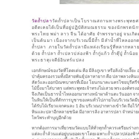
วัดถ้ำปลา
วัดถ้ำปลาเป็นโบราณสถานทางพระพุทธศาสน
อดีตเคยได้เป็นที่อยู่ปฏิบัติสมณธรรม ของนักพรตนักบ
พระไทย พม่า ลาว จีน ได้อาศัย จำพรรษาอยู่ จนเกิดต
เป็นต้นมา เนื่องจากบริเวณนี้มีถ้ำ มีลำน้ำที่ไหลอ
ถ้ำปลา ภายในวัดถ้ำปลามีแหล่งเรียนรู้ที่หลากหลายท
ด้วย ถ้ำปลา ถ้ำเปลวปล่องฟ้า ถ้ำกู่แก้ว ถ้ำตุ๊ปู่ ถ
พระธาตุเจดีย์อินทร์แปลง
เอกลักษณ์ของวัดที่โดดเด่น คือ มีลิงภูเขา หรือลิงอ้ายเงี๊ยะ
ป่าคุ้มครองรวมทั้งมีสายพันธุ์ปลาหายาก คือ ปลาพลวงหินเก
สัตว์และออกบิณฑบาตรที่เมือง โยนกนาคะนครไชยบุรีศรีช้
ไม้ปิ้งมาใส่บาตร แต่พระพุทธเจ้าทรงไม่เสวย พระองค์ทรงอ
จึงเกิดเป็นธารน้ำไหลออกมาทางหน้าผาด้านตะวันออก จาก
ในหินให้เป็นที่สักการบูชาของคนทั่วไปภายในบริเวณวัดมีบ
ได้รับไม้เรียวแจกคนละ 1 อัน บริเวณปากทางเข้าวัด ถือไว้
หินและปลาอีกหลายชนิด มีอาหารลิง อาหารปลา จำหน่ายด้วย
ไหว้พระทำบุญอีกด้วย
หากต้องการมาเที่ยวชมวัดแบบให้ทั่วทุกถ้ำควรเตรียมร่า
แต่ละถ้ำล้วนแต่อยู่บนยอดเขาโดยเฉพาะถ้ำเปลวปล่องฟ้าซึ่งเป