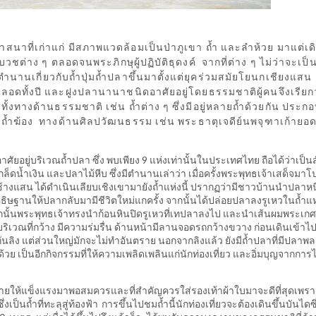
าที่เก่าแก่ มีสภาพแวดล้อมเป็นป่าภูเขา ถ้ำ และลำห้วย มาแต่เด
วชต่าง ๆ ตลอดจนพระภิกษุผู้ปฏิบัติธุดงค์ จากที่ต่าง ๆ ไม่ว่าจะเป็
ำนานเกี่ยวกับถ้ำปุ่มถ้ำปลาขึ้นมาตั้งแต่ยุคร่วมสมัยโยนกเชียงแสน
อกตลอดทั้งปี และฝูงปลานานาชนิดอาศัยอยู่โดยธรรมชาติผู้คนจึงเรียก
ั้งทางด้านธรรมชาติ เช่น ถ้ำต่าง ๆ ซึ่งมีอยู่หลายถ้ำด้วยกัน ประก
้ำน้อย ถ้ำฆ้อง ทางด้านศิลปวัฒนธรรม เช่น พระธาตุเจดีย์นพจุฑาเก้ายอ
 อาศัยอยู่บริเวณถ้ำปลา ซึ่ง พบเพียง 9 แห่งเท่านั้นในประเทศไทย ถือได้ว่าเป็นส
ล็ดน้ำเงิน และปลาไม้หีบ ซึ่งมีตำนานเล่าว่า เมื่อครั้งพระพุทธเจ้าเสด็จมา
างแสน ได้ดำเนินเลียบเชิงเขามายังถ้ำแห่งนี้ ปรากฏว่ามีชาวบ้านนำปลาห
ธิษฐานให้ปลากลับมามีชีวิตใหม่แกครั้ง จากนั้นได้ปล่อยปลาลงรูเหวในถ้ำแห่
นั้นพระพุทธเจ้าทรงนำก้อนหินปิดรูเหวที่เทปลาลงไป และนำเส้นผมพระเกศ
ริเวณที่กว้าง มีความร่มรื่น ด้านหน้ามีลานจอดรถกว้างขวาง ก่อนเดินเข้าไ
กันลิง แต่ส่วนใหญ่มักจะไม่ทำอันตราย นอกจากลิงแล้ว ยังมีถ้ำปลาที่มีปลาพ
 เป็นอีกกิจกรรมที่ให้ความเพลิดเพลินแก่นักท่องเที่ยว และอิ่มบุญจากการไ
งกายให้แข็งแรงมาพอสมควรและที่สำคัญควรใส่รองเท้าผ้าใบมาจะดีที่สุดเพร
็นถ้ำที่ทะลุสู่ท้องฟ้า การขึ้นไปชมถ้ำนี้นักท่องเที่ยวจะต้องเดินขึ้นบันไดซึ