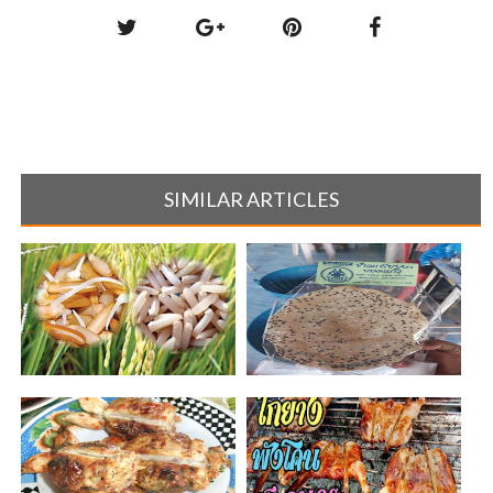
SIMILAR ARTICLES
ข้าวฮางกุดรัง
ข้าวเกรียบงายอดแก้ว