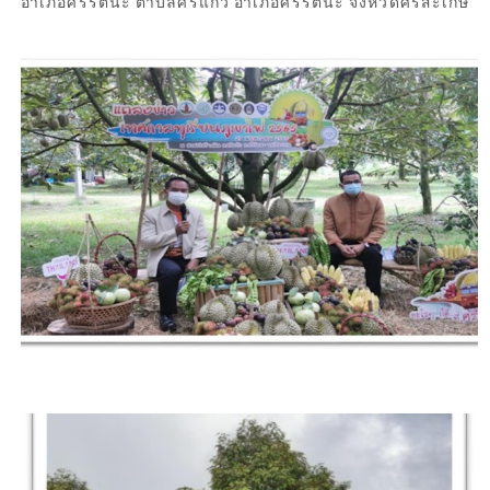
อำเภอศรีรัตนะ ตำบลศรีแก้ว อำเภอศรีรัตนะ จังหวัดศรีสะเกษ