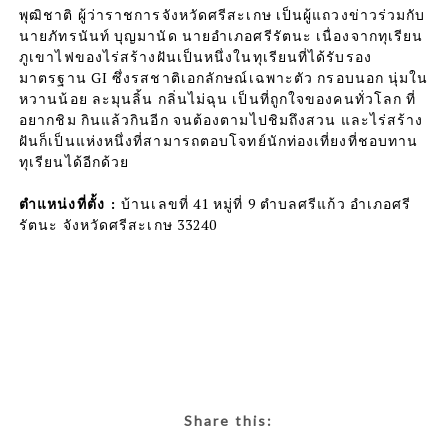
พุฒิชาติ ผู้ว่าราชการจังหวัดศรีสะเกษ เป็นผู้แถวงข่าวร่วมกับ
นายภัทรนันท์ บุญมานัด นายอำเภอศรีรัตนะ เนื่องจากทุเรียน
ภูเขาไฟของไร่สร้างฝันเป็นหนึ่งในทุเรียนที่ได้รับรอง
มาตรฐาน GI ซึ่งรสชาติเอกลักษณ์เฉพาะตัว กรอบนอก นุ่มใน
หวานน้อย ละมุนลิ้น กลิ่นไม่ฉุน เป็นที่ถูกใจของคนทั่วโลก ที่
อยากชิม กินแล้วกินอีก จนต้องตามไปชิมถึงสวน และไร่สร้าง
ฝันก็เป็นแห่งหนึ่งที่สามารถตอบโจทย์นักท่องเที่ยงที่ชอบทาน
ทุเรียนได้อีกด้วย
ตำแหน่งที่ตั้ง :
บ้านเลขที่ 41 หมู่ที่ 9 ตำบลศรีแก้ว อำเภอศรี
รัตนะ จังหวัดศรีสะเกษ 33240
Share this: