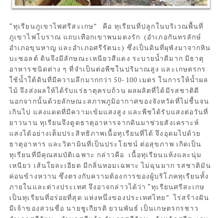
“ทุเรียนภูเขาไฟศรีสะเกษ”   คือ ทุเรียนที่ปลูกในบริเวณพื้นที่
ภูเขาไฟโบราณ แถบเทือกเขาพนมดงรัก  (อำเภอกันทรลักษ์ 
อำเภอขุนหาญ และอำเภอศรีรัตนะ) ซึ่งเป็นดินที่ผุพังมาจากหิน
บะซอลต์ ดินจึงมีลักษณะเหนียวสีแดง ระบายน้ำดีมาก มีธาตุ
อาหารชนิดต่าง ๆ ที่จำเป็นต่อพืชในปริมาณสูง และเกษตรกร
ใช้น้ำใต้ดินที่มีความลึกมากกว่า 50-100 เมตร ในการให้น้ำผล
ไม้ จึงส่งผลให้ได้รับแร่ธาตุครบถ้วน ผลผลิตที่ได้มีรสชาติดี 
นอกจากนั้นด้วยลักษณะสภาพภูมิอากาศของจังหวัดที่ไม่ชื้นจน
เกินไป แสงแดดที่มีความเข้มแสงสูง และพืชได้รับแสงต่อวันที่
ยาวนาน ทุเรียนจึงดูดธาตุอาหารจากดินมาช่วยสังเคราะห์
แสงได้อย่างเต็มประสิทธิภาพเนื้อทุเรียนที่ได้ จึงอุดมไปด้วย 
ธาตุอาหาร และวิตามินที่เป็นประโยชน์ ต่อสุขภาพ เกิดเป็น
ทุเรียนที่มีคุณสมบัติเฉพาะ กล่าวคือ  เนื้อทุเรียนแห้งและนุ่ม
เหนียว เส้นใยละเอียด มีกลิ่นหอมเฉพาะ ไม่ฉุนมาก รสชาติมัน
ค่อนข้างหวาน ซึ่งตรงกับความต้องการของผู้บริโภคทุเรียนทั้ง
ภายในและต่างประเทศ จึงอาจกล่าวได้ว่า “ทุเรียนศรีสะเกษ 
เป็นทุเรียนที่อร่อยที่สุด แห่งหนึ่งของประเทศไทย”  ไร่สร้างฝัน 
มีเจ้าของสวนชื่อ นายชูเกียรติ ยวนพันธ์ เป็นเกษตรกรชาว