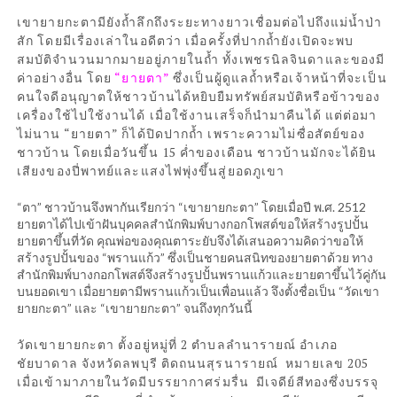
เขายายกะตามียังถ้ำลึกถึงระยะทางยาวเชื่อมต่อไปถึงแม่น้ำป่า
สัก โดยมีเรื่องเล่าในอดีตว่า เมื่อครั้งที่ปากถ้ำยังเปิดจะพบ
สมบัติจำนวนมากมายอยู่ภายในถ้ำ ทั้งเพชรนิลจินดาและของมี
ค่าอย่างอื่น โดย
“ยายตา”
ซึ่งเป็นผู้ดูแลถ้ำหรือเจ้าหน้าที่จะเป็น
คนใจดีอนุญาตให้ชาวบ้านได้หยิบยืมทรัพย์สมบัติหรือข้าวของ
เครื่องใช้ไปใช้งานได้ เมื่อใช้งานเสร็จก็นำมาคืนได้ แต่ต่อมา
ไม่นาน “ยายตา” ก็ได้ปิดปากถ้ำ เพราะความไม่ซื่อสัตย์ของ
ชาวบ้าน โดยเมื่อวันขึ้น 15 ค่ำของเดือน ชาวบ้านมักจะได้ยิน
เสียงของปี่พาทย์และแสงไฟพุ่งขึ้นสู่ยอดภูเขา
“ตา” ชาวบ้านจึงพากันเรียกว่า “เขายายกะตา” โดยเมื่อปี พ.ศ. 2512
ยายตาได้ไปเข้าฝันบุคคลสำนักพิมพ์บางกอกโพสต์ขอให้สร้างรูปปั้น
ยายตาขึ้นที่วัด คุณพ่อของคุณตาระยับจึงได้เสนอความคิดว่าขอให้
สร้างรูปปั้นของ “พรานแก้ว” ซึ่งเป็นชายคนสนิทของยายตาด้วย ทาง
สำนักพิมพ์บางกอกโพสต์จึงสร้างรูปปั้นพรานแก้วและยายตาขึ้นไว้คู่กัน
บนยอดเขา เมื่อยายตามีพรานแก้วเป็นเพื่อนแล้ว จึงตั้งชื่อเป็น “วัดเขา
ยายกะตา” และ “เขายายกะตา” จนถึงทุกวันนี้
วัดเขายายกะตา ตั้งอยู่หมู่ที่ 2 ตำบลลำนารายณ์ อำเภอ
ชัยบาดาล จังหวัดลพบุรี ติดถนนสุร
นารายณ์ หมายเลข 205
เมื่อเข้ามาภายในวัดมีบรรยากาศร่มรื่น มีเจดีย์สีทองซึ่งบรรจุ