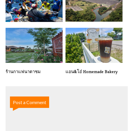
ตลาดโพนางดำ-ตลาด 100 ปี
เขื่อนวชิราลงกรณ
ของชาวจีนโพ[...]
ร้านกาแฟนาตาชม
แอน&โอ๋ Homemade Bakery
Post a Comment