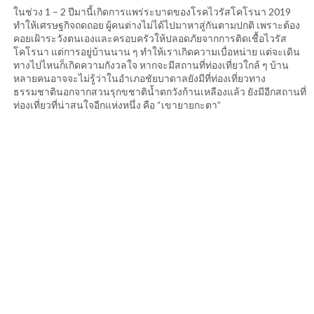
ในช่วง 1 – 2 ปีมานี้เกิดการแพร่ระบาดของโรคไวรัสโคโรนา 2019
ทำให้เศรษฐกิจถดถอย ผู้คนต่างไม่ได้ไปมาหาสู่กันตามปกติ เพราะต้อง
คอยเฝ้าระวังตนเองและครอบครัวให้ปลอดภัยจากการติดเชื้อไวรัส
โคโรนา แต่การอยู่บ้านนาน ๆ ทำให้เราเกิดความเบื่อหน่าย แต่จะเดิน
ทางไปไหนก็เกิดความกังวลใจ หากจะมีสถานที่ท่องเที่ยวใกล้ ๆ บ้าน
หลายคนอาจจะไม่รู้ว่าในอำเภอชัยบาดาลยังมีที่ท่องเที่ยวทาง
ธรรมชาตินอกจากสวนรุกขชาติน้ำตกวังก้านเหลืองแล้ว ยังมีอีกสถานที่
ท่องเที่ยวที่น่าสนใจอีกแห่งหนึ่ง คือ “เขายายกะตา”