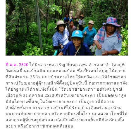
ปี พ.ศ. 2520
ได้มีหลวงพ่อเจริญ กับหลวงพ่อดำรง มาจำวัดอยู่ที่
วัดแห่งนี้ คุณป้าแป้น และหมวดป้อม ซึ่งเป็นคนใจบุญ ได้ถวาย
ที่ดินจำนวน 23 ไร่ และบ้านทรงไทยให้แก่วัด และได้ย้ายศาลา
การเปรียญมาอยู่ด้านหน้าที่ตั้งอยู่ปัจจุบันนี้ ต่อมากรมศาสนาจึง
ได้ยกฐานะได้วัดแห่งนี้เป็น “วัดเขายายกะตา” อย่างสมบูรณ์
เมื่อวันที่ 31 ตุลาคม 2520 สำหรับเขายายกะตา เป็นยอดเขาสูง
มีบันไดทางขึ้นอยู่ในวัดเขายายกะตา เป็นภูเขาที่มีความ
ศักดิ์สิทธิ์มาก บรรดาชาวบ้านที่ได้รับความเดือดร้อนจะนิยม
บนบานกับเขายายกตา หรือหากมีคนขึ้นไปบนยอดเขาโดยที่ไม่
สอบถามผู้ที่มาอยู่ก่อนและส่งเสียงดังรบกวนก็จะมีก้อนหินกลิ้ง
ลงมา หรือมีอาการชักหมดสติเสมอ