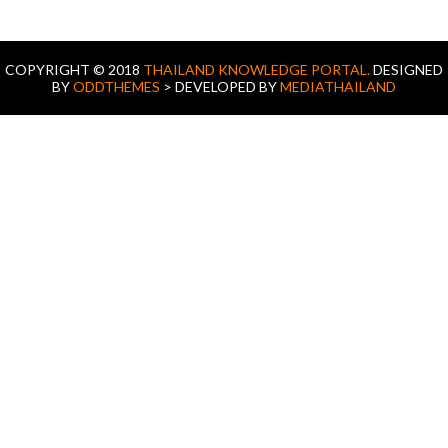
COPYRIGHT © 2018
THAILAND KNOWLEDGE PORTAL.
DESIGNED
BY
ODDTHEMES
> DEVELOPED BY
MEDIATHAILAND