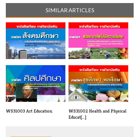
SIMILAR ARTICLES
สค33004 สังคมศึกษา 1
OP31003 Sustainable
Occupational D[...]
WS31003 Art Education.
WS31002 Health and Physical
Educat[...]