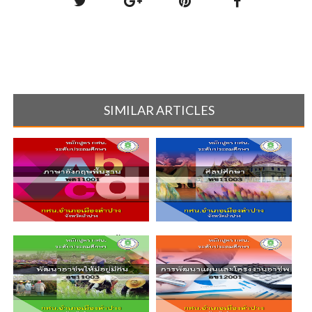
SIMILAR ARTICLES
พต11001 : ภาษาอังกฤษพื้นฐาน
ทช11003 : ศิลปศึกษา