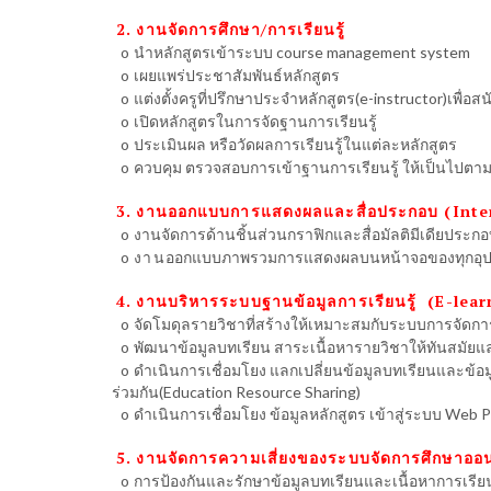
2.
งานจัดการศึกษา/การเรียนรู้
o
นำหลักสูตรเข้าระบบ course management system
o
เผยแพร่ประชาสัมพันธ์หลักสูตร
o
แต่งตั้งครูที่ปรึกษาประจำหลักสูตร(e-instructor)เพื่อ
o
เปิดหลักสูตรในการจัดฐานการเรียนรู้
o
ประเมินผล หรือวัดผลการเรียนรู้ในแต่ละหลักสูตร
o
ควบคุม ตรวจสอบการเข้าฐานการเรียนรู้ ให้เป็นไปตาม
3.
งานออกแบบการแสดงผลและสื่อประกอบ (Inte
o
งานจัดการด้านชิ้นส่วนกราฟิกและสื่อมัลติมีเดียประก
 งาน
o
ออกแบบภาพรวมการแสดงผลบนหน้าจอของทุกอุปกร
4.
งานบริหารระบบฐานข้อมูลการเรียนรู้ (E-l
o
จัดโมดุลรายวิชาที่สร้างให้เหมาะสมกับระบบการจัดการ
o
พัฒนาข้อมูลบทเรียน สาระเนื้อหารายวิชาให้ทันสมัยแล
o
ดำเนินการเชื่อมโยง แลกเปลี่ยนข้อมูลบทเรียนและข้อ
ร่วมกัน(Education Resource Sharing)
o
ดำเนินการเชื่อมโยง ข้อมูลหลักสูตร เข้าสู่ระบบ Web P
5.
งานจัดการความเสี่ยงของระบบจัดการศึกษาออ
o
การป้องกันและรักษาข้อมูลบทเรียนและเนื้อหาการเรียน