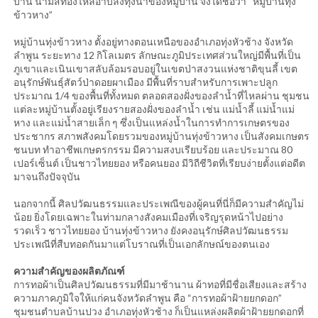
บ้าน น้ำมีสีทองไหลอาบลงทุ่งนาของหมู่บ้าน จึงได้ชื่อว่า “หมู่บ้านทุ่ง
ข้าวหาง”
หมู่บ้านทุ่งข้าวหาง ตั้งอยู่ทางตอนเหนือของอำเภอทุ่งหัวช้าง จังหวัด
ลำพูน ระยะทาง 12 กิโลเมตร ลักษณะภูมิประเทศส่วนใหญ่มีพื้นที่เป็น
ภูเขาและเนินเขาสลับล้อมรอบอยู่ในเขตป่าสงวนแห่งชาติขุนลี้ เขต
อนุรักษ์พันธุ์สัตว์ป่าดอยผาเมือง มีพื้นที่ราบสำหรับการเพาะปลูก
ประมาณ 1/4 ของพื้นที่ทั้งหมด ตลอดสองฝั่งของลำน้ำที่ไหลผ่าน ชุมชน
แต่ละหมู่บ้านตั้งอยู่เรียงรายสองฝั่งของลำน้ำ เช่น แม่น้ำลี้ แม่น้ำแม่
หาง และแม่น้ำสายเล็ก ๆ ซึ่งเป็นแหล่งน้ำในการทำการเกษตรของ
ประชากร สภาพสังคมโดยรวมของหมู่บ้านทุ่งข้าวหาง เป็นสังคมเกษตร
ชนบท ทำอาชีพเกษตรกรรม มีความสงบเรียบร้อย และประมาณ 80
เปอร์เซ็นต์ เป็นชาวไทยยอง หรือคนยอง มีวิถีชีวิตที่เรียบง่ายตั้งแต่อดีต
มาจนถึงปัจจุบัน
นอกจากนี้ ศิลปวัฒนธรรมและประเพณีของผู้คนที่นี่ก็มีความสำคัญไม่
น้อย ยิ่งโดยเฉพาะในท่ามกลางสังคมเมืองที่เจริญรุดหน้าไปอย่าง
รวดเร็ว ชาวไทยยอง บ้านทุ่งข้าวหาง ยังคงอนุรักษ์ศิลปวัฒนธรรม
ประเพณีที่สืบทอดกันมาแต่โบราณที่เป็นเอกลักษณ์ของตนเอง
ความสำคัญของผลิตภัณฑ์
การทอผ้าเป็นศิลปวัฒนธรรมที่มีมาช้านาน ผ้าทอที่มีชื่อเสียงและสร้าง
ความภาคภูมิใจให้แก่คนจังหวัดลำพูน คือ “การทอผ้าฝ้ายยกดอก”
ชุมชนตำบลบ้านปวง อำเภอทุ่งหัวช้าง ก็เป็นแหล่งผลิตผ้าฝ้ายยกดอกที่