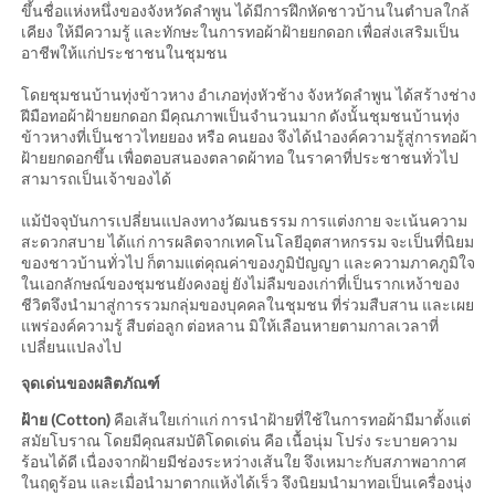
ขึ้นชื่อแห่งหนึ่งของจังหวัดลำพูน ได้มีการฝึกหัดชาวบ้านในตำบลใกล้
เคียง ให้มีความรู้ และทักษะในการทอผ้าฝ้ายยกดอก เพื่อส่งเสริมเป็น
อาชีพให้แก่ประชาชนในชุมชน
โดยชุมชนบ้านทุ่งข้าวหาง อำเภอทุ่งหัวช้าง จังหวัดลำพูน ได้สร้างช่าง
ฝีมือทอผ้าฝ้ายยกดอก มีคุณภาพเป็นจำนวนมาก ดังนั้นชุมชนบ้านทุ่ง
ข้าวหางที่เป็นชาวไทยยอง หรือ คนยอง จึงได้นำองค์ความรู้สู่การทอผ้า
ฝ้ายยกดอกขึ้น เพื่อตอบสนองตลาดผ้าทอ ในราคาที่ประชาชนทั่วไป
สามารถเป็นเจ้าของได้
แม้ปัจจุบันการเปลี่ยนแปลงทางวัฒนธรรม การแต่งกาย จะเน้นความ
สะดวกสบาย ได้แก่ การผลิตจากเทคโนโลยีอุตสาหกรรม จะเป็นที่นิยม
ของชาวบ้านทั่วไป ก็ตามแต่คุณค่าของภูมิปัญญา และความภาคภูมิใจ
ในเอกลักษณ์ของชุมชนยังคงอยู่ ยังไม่ลืมของเก่าที่เป็นรากเหง้าของ
ชีวิตจึงนำมาสู่การรวมกลุ่มของบุคคลในชุมชน ที่ร่วมสืบสาน และเผย
แพร่องค์ความรู้ สืบต่อลูก ต่อหลาน มิให้เลือนหายตามกาลเวลาที่
เปลี่ยนแปลงไป
จุดเด่นของผลิตภัณฑ์
ฝ้าย (Cotton)
คือเส้นใยเก่าแก่ การนำฝ้ายที่ใช้ในการทอผ้ามีมาตั้งแต่
สมัยโบราณ โดยมีคุณสมบัติโดดเด่น คือ เนื้อนุ่ม โปร่ง ระบายความ
ร้อนได้ดี เนื่องจากฝ้ายมีช่องระหว่างเส้นใย จึงเหมาะกับสภาพอากาศ
ในฤดูร้อน และเมื่อนำมาตากแห้งได้เร็ว จึงนิยมนำมาทอเป็นเครื่องนุ่ง