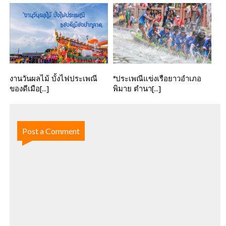
วัดบ่อแก้ว
รำวง 3 ส. สืบสานวัฒนธรรม
ประเพณีท้อง[...]
งานวันผลไม้ บั้งไฟประเพณี
“ประเพณีแข่งเรือยาวอำเภอ
ของดีเมือ[...]
พิมาย ตำนา[...]
Post a Comment