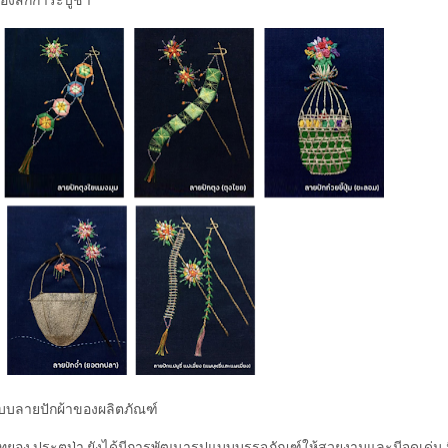
บบลายปักผ้าของผลิตภัณฑ์
ทยอง ประตูป่า ยังได้มีการพัฒนารูปแบบบรรจุภัณฑ์ให้สวยงามและมีจุดเด่น 