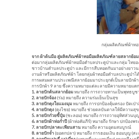
กลุ่มผลิตภัณฑ์ผ้าท
จาก ผ้าด้นมือ สู่ผลิตภัณฑ์ผ้าทอมือผลิตภัณฑ์ลายสลากย้อม
ต่อมากลุ่มผลิตภัณฑ์ผ้าทอมือตำบลประตูป่าและกลุ่ม ไทยอง
ชาวบ้านตำบลประตูป่า และมีการสืบทอดกันมาอย่างยาวนาน
งานผ้าหรือผลิตภัณฑ์ผ้า โดยกลุ่มผ้าทอมือตำบลประตูป่า
การผสมผสานประเพณีสลากย้อมมาประยุกต์เป็นลายปักผ้าด
การปักผ้า 9 ลาย ซึ่งความหมายแต่ละลายมีความหมายแตกต
1. ลายปักต้นสลากย้อม
หมายถึง การถวายทานเป็นพุทธบูช
2. ลายปักจ้อง
(ร่ม) หมายถึง ความร่มเย็นเป็นสุข
3. ลายปักตุงใยแมงมุม
หมายถึง การปกป้องคุ้มครอง ปัดเป่า
4. ลายปักตุง
(ตุงไชย) หมายถึง ช่วยดลบันดาลให้มีความสุ
5. ลายปักก๋วยขี้ปุ๋ม
(ชะลอม) หมายถึง การถวายอุทิศส่วนบุญใ
6. ลายปักผ้าห่อก่ำปี
(ผ้าห่อคัมภีร์) หมายถึง รักษา ปกป้อ
7. ลายปักปลาตะเพียนสาน
หมายถึง ความอุดมสมบูรณ์
8. ลายปักจ๋ำ
(ยอตกปลา) หมายถึง การฮอมเงิน ฮอมบุญ (สะ
9. ลายปักแปบูรี่ แปเมี่ยง
(แพบุหรี่และแพเมี่ยง) หมายถึง เคร