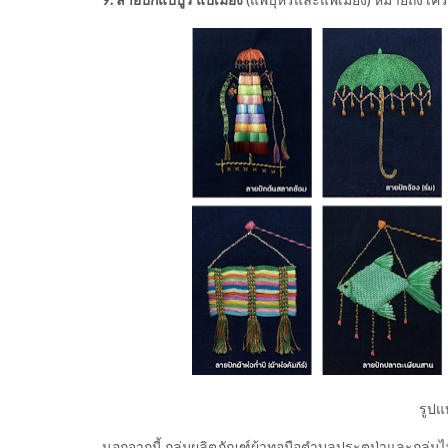
รูปแ
นอกจากนี้ กลุ่มผลิตภัณฑ์ผ้าทอมือตำบลประตูป่าและกลุ่มไ