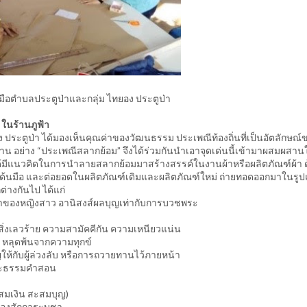
อมือตำบลประตูป่าและกลุ่ม ไทยอง ประตูป่า
 ในร้านภูฟ้า
 ประตูป่า ได้มองเห็นคุณค่าของวัฒนธรรม ประเพณีท้องถิ่นที่เป็นอัตลักษณ์
 อย่าง “ประเพณีสลากย้อม” จึงได้ร่วมกันนำเอาจุดเด่นนี้เข้ามาผสมผสาน
ได้มีแนวคิดในการนำลายสลากย้อมมาสร้างสรรค์ในงานผ้าหรือผลิตภัณฑ์ผ้า 
้นมือ และต่อยอดในผลิตภัณฑ์เดิมและผลิตภัณฑ์ใหม่ ถ่ายทอดออกมาในรู
่างกันไป ได้แก่
าของหญิงสาว อานิสงส์ผลบุญเท่ากับการบวชพระ
สิ่งเลวร้าย ความสามัคคีกัน ความเหนียวแน่น
ข หลุดพ้นจากความทุกข์
ห้กับผู้ล่วงลับ หรือการถวายทานไว้ภายหน้า
งพระธรรมคำสอน
สมเงิน สะสมบุญ)
ื่องสักการะบูชา