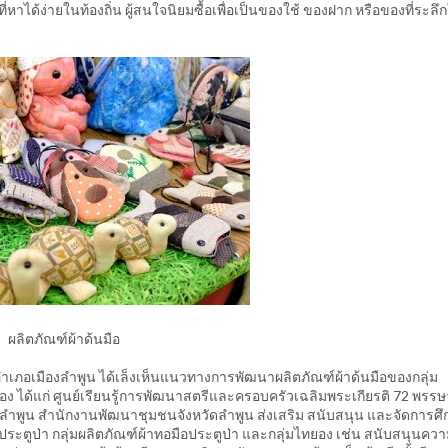
ที่หาได้ง่ายในท้องถิ่น ผู้สนใจนิยมซื้อเพื่อเป็นของใช้ ของฝาก หรือของที่ระลึก
ผลิตภัณฑ์ผ้าด้นมือ
ภอเมืองลำพูน ได้เล็งเห็นแนวทางการพัฒนาผลิตภัณฑ์ผ้าด้นมือของกลุ่ม
วข้อง ได้แก่ ศูนย์เรียนรู้การพัฒนาสตรีและครอบครัวเฉลิมพระเกียรติ 72 พรรษ
ลำพูน สำนักงานพัฒนาชุมชนจังหวัดลำพูน ส่งเสริม สนับสนุน และจัดการศึ
ระตูป่า กลุ่มผลิตภัณฑ์ผ้าทอมือประตูป่า และกลุ่มไทยอง เช่น สนับสนุนความ