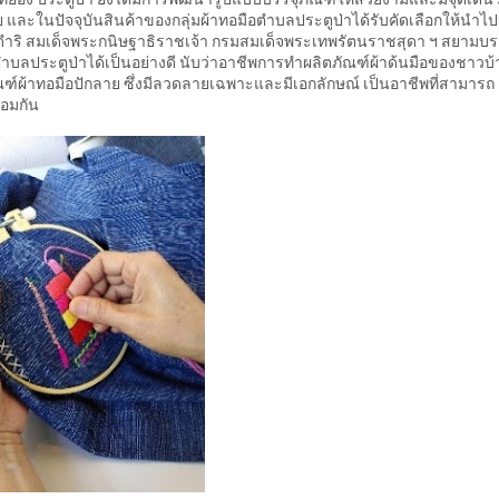
้วย และในปัจจุบันสินค้าของกลุ่มผ้าทอมือตำบลประตูป่าได้รับคัดเลือกให้นำไ
ดำริ สมเด็จพระกนิษฐาธิราชเจ้า กรมสมเด็จพระเทพรัตนราชสุดา ฯ สยามบ
ตำบลประตูป่าได้เป็นอย่างดี นับว่าอาชีพการทำผลิตภัณฑ์ผ้าด้นมือของชาวบ
ัณฑ์ผ้าทอมือปักลาย ซึ่งมีลวดลายเฉพาะและมีเอกลักษณ์ เป็นอาชีพที่สามารถ
อมกัน