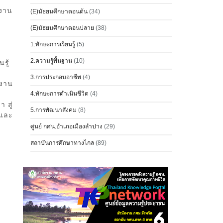
งงาน
(E)มัธยมศึกษาตอนต้น
(34)
”
(E)มัธยมศึกษาตอนปลาย
(38)
1.ทักษะการเรียนรู้
(5)
2.ความรู้พื้นฐาน
(10)
รู้
3.การประกอบอาชีพ
(4)
งงาน
4.ทักษะการดำเนินชีวิต
(4)
 สู่
5.การพัฒนาสังคม
(8)
 และ
ศูนย์ กศน.อำเภอเมืองลำปาง
(29)
สถาบันการศึกษาทางไกล
(89)