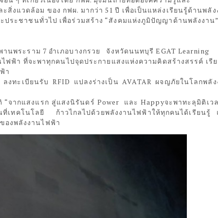
ิ่งแวดล้อม ของ กฟผ. มากว่า 51 ปี เพื่อเป็นแหล่งเรียนรู้ด้านพลั
ะชาชนทั่วไป เพื่อร่วมสร้าง “สังคมแห่งภูมิปัญญาด้านพลังงาน
งสะพานพระราม 7 อำเภอบางกรวย จังหวัดนนทบุรี EGAT Learning
านไฟฟ้า ที่จะพาทุกคนไปจุดประกายแสงแห่งความคิดสร้างสรรค์ เรียน
ฟ้า
 ลงทะเบียนรับ RFID แปลงร่างเป็น AVATAR ผจญภัยในโลกพลั
ติ “จากแสงแรก สู่แสงนิรันดร์ Power และ Happyจะพาทะลุมิติเวลา
ุบันที่เทคโนโลยี ก้าวไกลไปด้วยพลังงานไฟฟ้าให้ทุกคนได้เรียนรู้
าของพลังงานไฟฟ้า