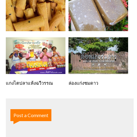
ขนมทองม้วน
ทุเรียนกวนโต๊ะเด็ง
แกงไตปลาแห้งฉวีวรรณ
ล่องแก่งชมดาว
Post a Comment