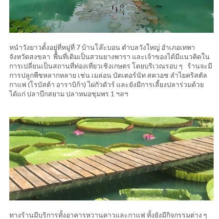
หนำวังยาวตั้งอยู่ที่หมู่ที่ 7 บ้านโล๊ะบอน ตำบลวังใหญ่ อำเภอเทพา
จังหวัดสงขลา พื้นที่เดิมเป็นสวนยางพารา และเจ้าของได้มีแนวคิดใน
การเปลี่ยนเป็นสถานที่ท่องเที่ยวเชิงเกษตร โดยบริเวณรอบ ๆ ร้านจะมี
การปลูกพืชหลากหลาย เช่น เมล่อน บัตเตอร์นัท สควอช ลำไยคริสตัล
กาแฟ (โรบัสต้า อาราบิก้า) ไผ่กัวดัวร์ และยังมีการเลี้ยงปลาร่วมด้วย
ได้แก่ ปลาบึกสยาม ปลาหมอชุมพร 1 ฯลฯ
ทางร้านมีบริการทั้งอาคารหวานคาวและกาแฟ ทั้งยังมีกิจกรรมต่าง ๆ