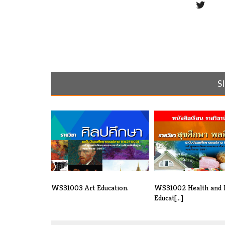
S
WS31003 Art Education.
WS31002 Health and P
Educat[...]