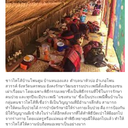
ชาวไทโส้บ้านโพนตูม บ้านหนองแสง ตำบลนาหัวบ่อ อำเภอโพน
สวรรค์ จังหวัดนครพนม ยังคงรักษาวัฒนธรรมประเพณีดั้งเดิมของชน
เผ่าเรื่อยมา โดยเฉพาะพิธีกรรมเหยาซึ่งเป็นพิธีกรรมที่ใช้ในการรักษา
คนป่วย และทุกปีจะมีประเพณี “แซงสนาม” ซึ่งเป็นประเพณีพื้นบ้านใน
กลุ่มคนชาวไทโส้ที่เชื่อว่า ผีเป็นวิญญาณที่มีอำนาจลึกลับ สามารถ
ทำให้คนเจ็บป่วยได้ การบำบัดรักษามิให้ร่างกายเจ็บป่วย คือ การป้องกัน
มิให้วิญญาณผีเข้าสิงในร่างได้อีกหลังจากที่ได้ทำพิธีปัดเป่าให้ผีออกไป
จากร่างกาย โดยแม่ครูหรือแม่หมอ ทำพิธีเหยาคุมผีให้ออกไปแล้ว ทำให้
ชาวไทโส้ให้ความนับถือหมอเหยาเป็นอย่างมาก