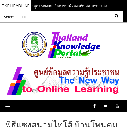
TKP HEADLINE
หลักสูตรเพลงและกิจกรรมเพื่อส่งเสริมพัฒนาการเด็กปฐมวัย
13 Jun 2023
13 
พิธีแซงสนามไทโส้ บ้านโพนตูม