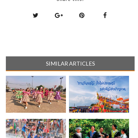
SIMILAR ARTICLES
รำวง 3 ส. สืบสานวัฒนธรรม
งานวันผลไม้ บั้งไฟประเพณี
ประเพณีท้อง[...]
ของดีเมือ[...]