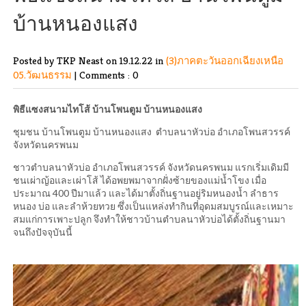
บ้านหนองแสง
Posted by TKP Neast
on 19.12.22 in
(3)ภาคตะวันออกเฉียงเหนือ
05.วัฒนธรรม
|
Comments : 0
พิธีแซงสนามไทโส้ บ้านโพนตูม บ้านหนองแสง
ชุมชน บ้านโพนตูม บ้านหนองแสง ตำบลนาหัวบ่อ อำเภอโพนสวรรค์
จังหวัดนครพนม
ชาวตำบลนาหัวบ่อ อำเภอโพนสวรรค์ จังหวัดนครพนม แรกเริ่มเดิมมี
ชนเผ่าญ้อและเผ่าโส้ ได้อพยพมาจากฝั่งซ้ายของแม่น้ำโขง เมื่อ
ประมาณ 400 ปีมาแล้ว และได้มาตั้งถิ่นฐานอยู่ริมหนองน้ำ ลำธาร
หนอง บ่อ และลำห้วยทวย ซึ่งเป็นแหล่งทำกินที่อุดมสมบูรณ์และเหมาะ
สมแก่การเพาะปลูก จึงทำให้ชาวบ้านตำบลนาหัวบ่อได้ตั้งถิ่นฐานมา
จนถึงปัจจุบันนี้