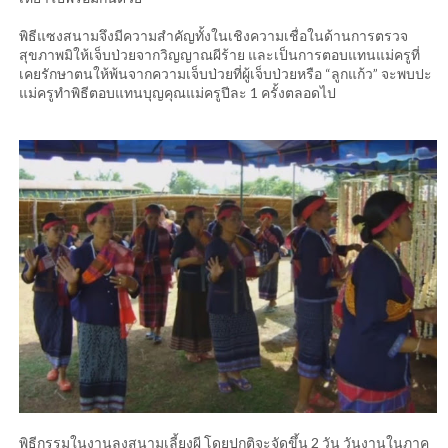
พิธีแซงสนามจึงมีความสำคัญทั้งในเชิงความเชื่อในด้านการตรวจ
สุขภาพมิให้เจ็บป่วยจากวิญญาณผีร้าย และเป็นการตอบแทนแม่ครูที่
เคยรักษาตนให้พ้นจากความเจ็บป่วยที่ผู้เจ็บป่วยหรือ “ลูกแก้ว” จะพบปะ
แม่ครูทำพิธีตอบแทนบุญคุณแม่ครูปีละ 1 ครั้งตลอดไป
พิธีกรรมในงานลงสนามเลี้ยงผี โดยปกติจะจัดขึ้น 2 วัน วันงานในภาค