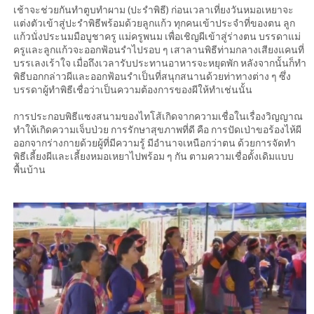
เช้าจะช่วยกันทำตูบทำผาม (ปะรำพิธี) ก่อนเวลาเที่ยงวันหมอเหยาจะ
แต่งตัวเข้าสู่ปะรำพิธีพร้อมด้วยลูกแก้ว ทุกคนเข้าประจำที่ของตน ลูก
แก้วนั่งประนมมือบูชาครู แม่ครูพนม เพื่อเชิญผีเข้าสู่ร่างตน บรรดาแม่
ครูและลูกแก้วจะออกฟ้อนรำไปรอบ ๆ เสาลานพิธีท่ามกลางเสียงแคนที่
บรรเลงเร้าใจ เมื่อถึงเวลารับประทานอาหารจะหยุดพัก หลังจากนั้นก็ทำ
พิธีบอกกล่าวผีและออกฟ้อนรำเป็นที่สนุกสนานด้วยท่าทางต่าง ๆ ซึ่ง
บรรดาผู้ทำพิธีเชื่อว่าเป็นความต้องการของผีให้ทำเช่นนั้น
การประกอบพิธีแซงสนามของไทโส้เกิดจากความเชื่อในเรื่องวิญญาณ
ทำให้เกิดความเจ็บป่วย การรักษาสุขภาพที่ดี คือ การปัดเป่าขอร้องไห้ผี
ออกจากร่างกายด้วยผู้ที่มีความรู้ มีอำนาจเหนือกว่าตน ด้วยการจัดทำ
พิธีเลี้ยงผีและเลี้ยงหมอเหยาไปพร้อม ๆ กัน ตามความเชื่อดั้งเดิมแบบ
พื้นบ้าน