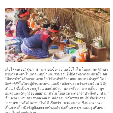
เพื่อให้ตนเองมีสุขภาพร่างกายแข็งแรง ไม่เจ็บไม่ไข้ ในกลุ่มคนที่รักษา
ด้วยการเหยา ในแต่ละหมู่บ้านจะรวบรวมผู้ที่มีศรัทธาต่อแม่ครูซึ่งเคย
ให้การบำบัดรักษาคนมาแล้ว ให้มาทำพิธีร่วมกันเป็นประจำทุกปี โดย
จัดทำพิธีขึ้นในหมู่บ้านของตน และนิยมจัดกันระหว่างช่วงเดือน 3 ถึง
เดือน 5 ซึ่งเป็นช่วงฤดูร้อน ดอกไม้ป่าบานสะพรั่ง สามารถเก็บมาบูชา
แม่ครูและจัดผูกร้อยห้อยตามเสาไม้ โดยเฉพาะดอกจำปา ซึ่งนิยมนำมา
เป็นพวง ๆ ประดับเสากลางลานพิธีกรรม พิธีกรรมเช่นนี้มีชื่อเรียกว่า
“ลงสนาม” หรือในภาษาไทโส้ เรียกว่า “แซงสนาม” ซึ่งนอกจากจะ
เป็นการเลี้ยงผี เชิญผีออกจากร่างแล้ว ยังเป็นการบูชาแม่ครูหรือหมอ
เหยาไปพร้อมกันด้วย