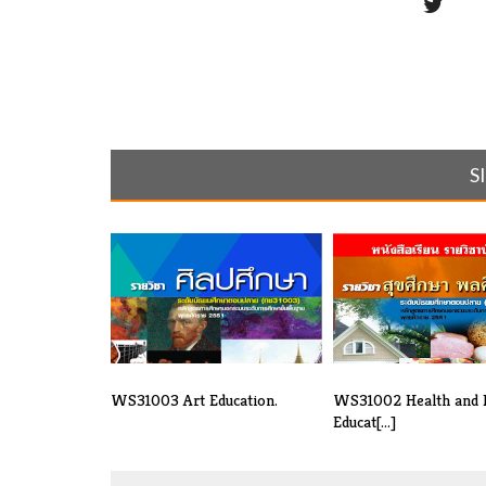
S
WS31003 Art Education.
WS31002 Health and P
Educat[...]