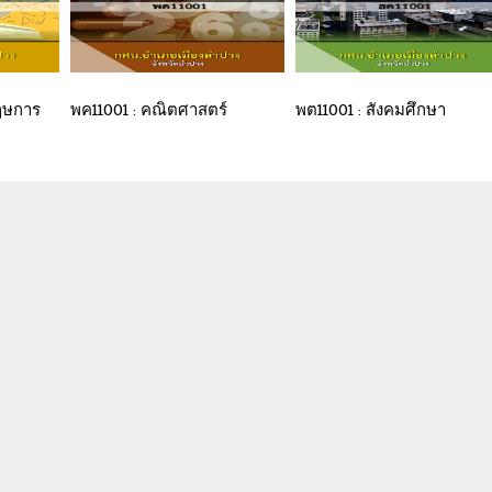
ฤษการ
พค11001 : คณิตศาสตร์
พต11001 : สังคมศึกษา