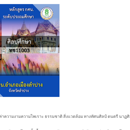
ณค่าความงามความไพเราะ ธรรมชาติ สิ่งแวดล้อม ทางทัศนศิลป์ ดนตรี นาฏศิ